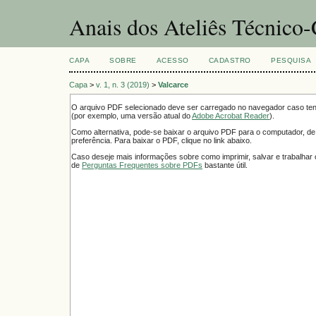
Anais dos Ateliês Técnico-C
CAPA
SOBRE
ACESSO
CADASTRO
PESQUISA
Capa
>
v. 1, n. 3 (2019)
>
Valcarce
O arquivo PDF selecionado deve ser carregado no navegador caso tenh
(por exemplo, uma versão atual do
Adobe Acrobat Reader
).
Como alternativa, pode-se baixar o arquivo PDF para o computador, de
preferência. Para baixar o PDF, clique no link abaixo.
Caso deseje mais informações sobre como imprimir, salvar e trabalha
de
Perguntas Frequentes sobre PDFs
bastante útil.