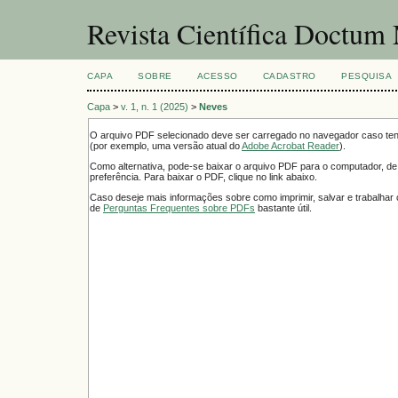
Revista Científica Doctum 
CAPA
SOBRE
ACESSO
CADASTRO
PESQUISA
Capa
>
v. 1, n. 1 (2025)
>
Neves
O arquivo PDF selecionado deve ser carregado no navegador caso tenh
(por exemplo, uma versão atual do
Adobe Acrobat Reader
).
Como alternativa, pode-se baixar o arquivo PDF para o computador, de
preferência. Para baixar o PDF, clique no link abaixo.
Caso deseje mais informações sobre como imprimir, salvar e trabalha
de
Perguntas Frequentes sobre PDFs
bastante útil.