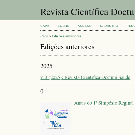
Revista Científica Doct
CAPA
SOBRE
ACESSO
CADASTRO
PES
Capa
>
Edições anteriores
Edições anteriores
2025
v. 3 (2025): Revista Científica Doctum Saúde
0
Anais do 1º Simpósio Reginal