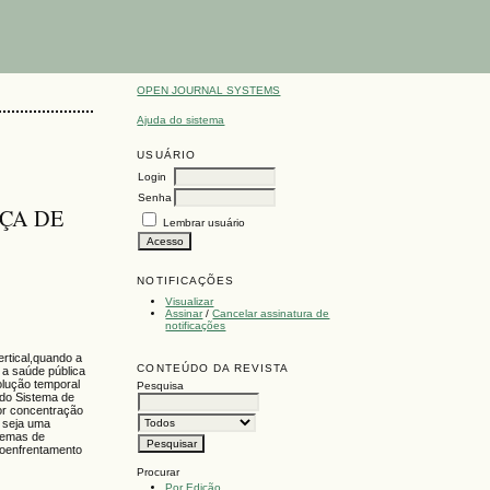
OPEN JOURNAL SYSTEMS
Ajuda do sistema
USUÁRIO
Login
Senha
NÇA DE
Lembrar usuário
NOTIFICAÇÕES
Visualizar
Assinar
/
Cancelar assinatura de
notificações
ertical,quando a
CONTEÚDO DA REVISTA
 a saúde pública
olução temporal
Pesquisa
 do Sistema de
ior concentração
s seja uma
stemas de
 noenfrentamento
Procurar
Por Edição