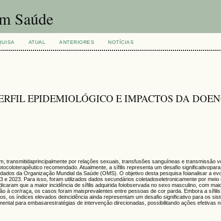
um Saúde
QUISA
ATUAL
ANTERIORES
NOTÍCIAS
PERFIL EPIDEMIOLÓGICO E IMPACTOS DA DOE
um, transmitidaprincipalmente por relações sexuais, transfusões sanguíneas e transmissão v
coloterapêutico recomendado. Atualmente, a sífilis representa um desafio significativopara
dados da Organização Mundial da Saúde (OMS). O objetivo desta pesquisa foianalisar a ev
3 e 2023. Para isso, foram utilizados dados secundários coletadoseletronicamente por meio
icaram que a maior incidência de sífilis adquirida foiobservada no sexo masculino, com ma
ação à cor/raça, os casos foram maisprevalentes entre pessoas de cor parda. Embora a sífili
, os índices elevados deincidência ainda representam um desafio significativo para os si
amental para embasarestratégias de intervenção direcionadas, possibilitando ações efetivas