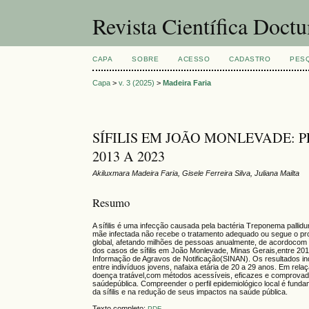
Revista Científica Doct
CAPA
SOBRE
ACESSO
CADASTRO
PES
Capa
>
v. 3 (2025)
>
Madeira Faria
SÍFILIS EM JOÃO MONLEVADE: 
2013 A 2023
Akiluxmara Madeira Faria, Gisele Ferreira Silva, Juliana Mailta
Resumo
A sífilis é uma infecção causada pela bactéria Treponema pallid
mãe infectada não recebe o tratamento adequado ou segue o proto
global, afetando milhões de pessoas anualmente, de acordocom 
dos casos de sífilis em João Monlevade, Minas Gerais,entre 201
Informação de Agravos de Notificação(SINAN). Os resultados ind
entre indivíduos jovens, nafaixa etária de 20 a 29 anos. Em rel
doença tratável,com métodos acessíveis, eficazes e comprovados
saúdepública. Compreender o perfil epidemiológico local é fund
da sífilis e na redução de seus impactos na saúde pública.
Texto completo:
PDF