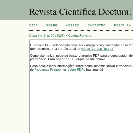
Revista Científica Doctum
CAPA
SOBRE
ACESSO
CADASTRO
PESQUISA
Capa
>
v. 1, n. 12 (2025)
>
Cunha Ferreira
O arquivo PDF selecionado deve ser carregado no navegador caso tenh
(por exemplo, uma versão atual do
Adobe Acrobat Reader
).
Como alternativa, pode-se baixar o arquivo PDF para o computador, de
preferência. Para baixar o PDF, clique no link abaixo.
Caso deseje mais informações sobre como imprimir, salvar e trabalha
de
Perguntas Frequentes sobre PDFs
bastante útil.