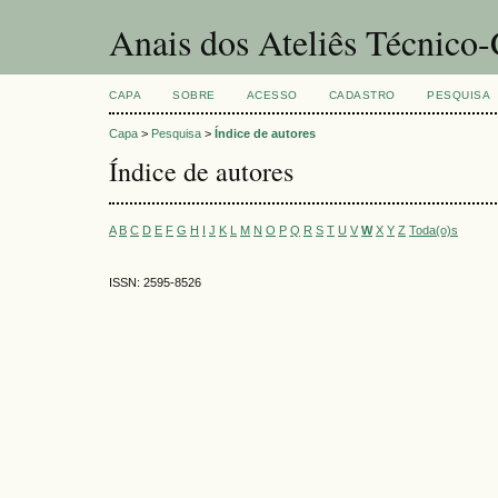
Anais dos Ateliês Técnico-
CAPA
SOBRE
ACESSO
CADASTRO
PESQUISA
Capa
>
Pesquisa
>
Índice de autores
Índice de autores
A
B
C
D
E
F
G
H
I
J
K
L
M
N
O
P
Q
R
S
T
U
V
W
X
Y
Z
Toda(o)s
ISSN: 2595-8526