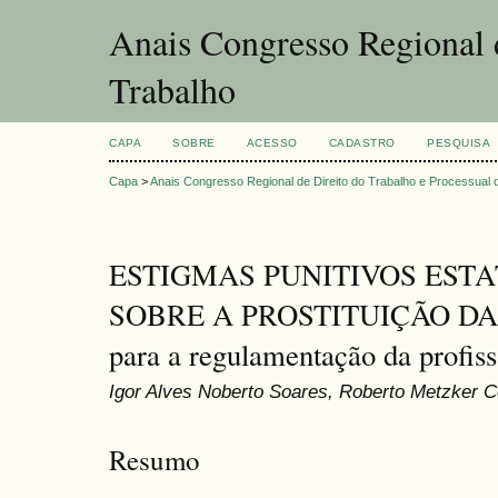
Anais Congresso Regional d
Trabalho
CAPA
SOBRE
ACESSO
CADASTRO
PESQUISA
Capa
>
Anais Congresso Regional de Direito do Trabalho e Processual 
ESTIGMAS PUNITIVOS ESTAT
SOBRE A PROSTITUIÇÃO DA 
para a regulamentação da profis
Igor Alves Noberto Soares, Roberto Metzker 
Resumo