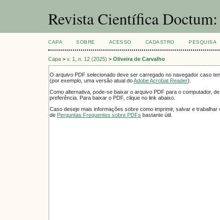
Revista Científica Doctum
CAPA
SOBRE
ACESSO
CADASTRO
PESQUISA
Capa
>
v. 1, n. 12 (2025)
>
Oliveira de Carvalho
O arquivo PDF selecionado deve ser carregado no navegador caso tenh
(por exemplo, uma versão atual do
Adobe Acrobat Reader
).
Como alternativa, pode-se baixar o arquivo PDF para o computador, de
preferência. Para baixar o PDF, clique no link abaixo.
Caso deseje mais informações sobre como imprimir, salvar e trabalha
de
Perguntas Frequentes sobre PDFs
bastante útil.