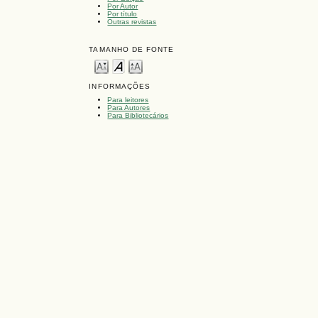
Por Autor
Por título
Outras revistas
TAMANHO DE FONTE
INFORMAÇÕES
Para leitores
Para Autores
Para Bibliotecários