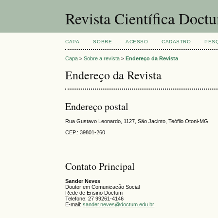
Revista Científica Doct
CAPA
SOBRE
ACESSO
CADASTRO
PES
Capa
>
Sobre a revista
>
Endereço da Revista
Endereço da Revista
Endereço postal
Rua Gustavo Leonardo, 1127, São Jacinto, Teófilo Otoni-MG
CEP.: 39801-260
Contato Principal
Sander Neves
Doutor em Comunicação Social
Rede de Ensino Doctum
Telefone: 27 99261-4146
E-mail:
sander.neves@doctum.edu.br