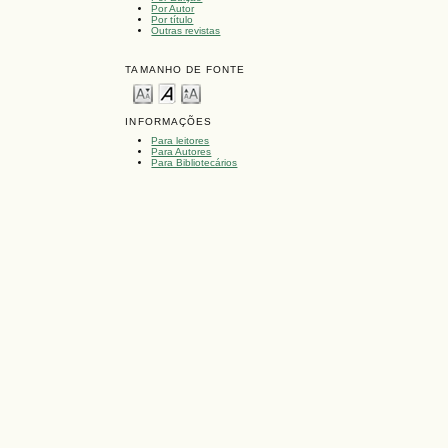
Por Autor
Por título
Outras revistas
TAMANHO DE FONTE
INFORMAÇÕES
Para leitores
Para Autores
Para Bibliotecários