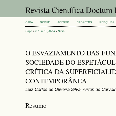
Revista Científica Doctum 
CAPA
SOBRE
ACESSO
CADASTRO
PESQUISA
Capa
>
v. 1, n. 1 (2025)
>
Silva
O ESVAZIAMENTO DAS FU
SOCIEDADE DO ESPETÁCUL
CRÍTICA DA SUPERFICIAL
CONTEMPORÂNEA
Luiz Carlos de Oliveira Silva, Airton de Carval
Resumo