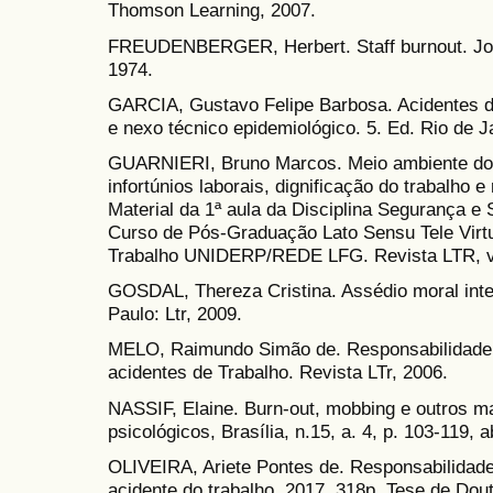
Thomson Learning, 2007.
FREUDENBERGER, Herbert. Staff burnout. Jour
1974.
GARCIA, Gustavo Felipe Barbosa. Acidentes d
e nexo técnico epidemiológico. 5. Ed. Rio de J
GUARNIERI, Bruno Marcos. Meio ambiente do 
infortúnios laborais, dignificação do trabalho 
Material da 1ª aula da Disciplina Segurança e
Curso de Pós-Graduação Lato Sensu Tele Virtu
Trabalho UNIDERP/REDE LFG. Revista LTR, v.
GOSDAL, Thereza Cristina. Assédio moral inte
Paulo: Ltr, 2009.
MELO, Raimundo Simão de. Responsabilidade o
acidentes de Trabalho. Revista LTr, 2006.
NASSIF, Elaine. Burn-out, mobbing e outros ma
psicológicos, Brasília, n.15, a. 4, p. 103-119, a
OLIVEIRA, Ariete Pontes de. Responsabilidade
acidente do trabalho. 2017. 318p. Tese de Dout