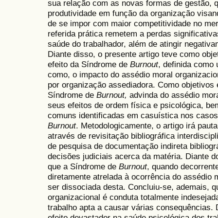
sua relação com as novas formas de gestão, q
produtividade em função da organização visan
de se impor com maior competitividade no mer
referida prática remetem a perdas significativ
saúde do trabalhador, além de atingir negativ
Diante disso, o presente artigo teve como objet
efeito da Síndrome de
Burnout
, definida como
como, o impacto do assédio moral organizacio
por organização assediadora. Como objetivos e
Síndrome de
Burnout,
advinda do assédio mora
seus efeitos de ordem física e psicológica, 
comuns identificadas em casuística nos casos
Burnout
. Metodologicamente, o artigo irá paut
através de revisitação bibliográfica interdisci
de pesquisa de documentação indireta bibliográ
decisões judiciais acerca da matéria. Diante d
que a Síndrome de
Burnout
, quando decorrente
diretamente atrelada à ocorrência do assédio 
ser dissociada desta. Concluiu-se, ademais, q
organizacional é conduta totalmente indesejad
trabalho apta a causar várias consequências.
efeito devastador na saúde psicológica dos tr